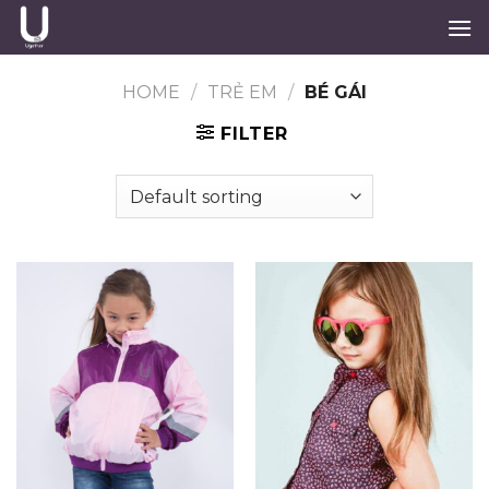
Skip
to
content
HOME
/
TRẺ EM
/
BÉ GÁI
FILTER