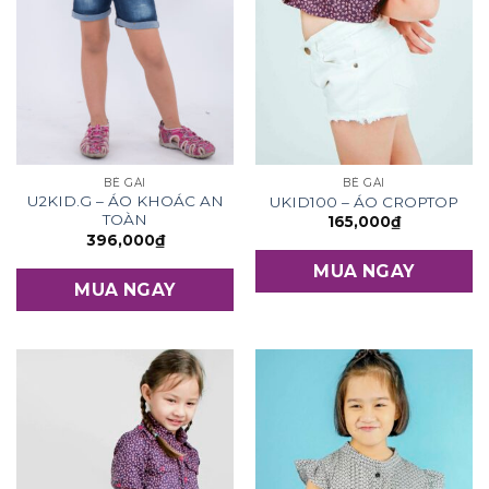
BÉ GÁI
BÉ GÁI
U2KID.G – ÁO KHOÁC AN
UKID100 – ÁO CROPTOP
TOÀN
165,000
₫
396,000
₫
MUA NGAY
MUA NGAY