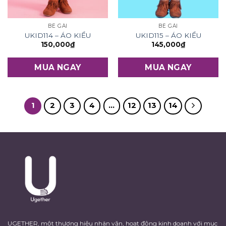
BÉ GÁI
BÉ GÁI
UKID114 – ÁO KIỂU
UKID115 – ÁO KIỂU
150,000
₫
145,000
₫
MUA NGAY
MUA NGAY
1
2
3
4
…
12
13
14
UGETHER, một thương hiệu nhân văn, hoạt động kinh doanh với mục