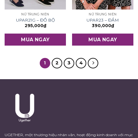
NỮ TRUNG NIÊN
NỮ TRUNG NIÊN
UPAR21G – ĐỒ BỘ
UPAR23 – ĐẦM
295,000
₫
390,000
₫
MUA NGAY
MUA NGAY
1
2
3
4
UGETHER, một thương hiệu nhân văn, hoạt động kinh doanh với mục