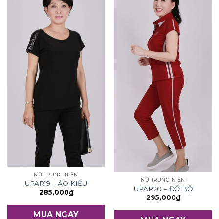
NỮ TRUNG NIÊN
NỮ TRUNG NIÊN
UPAR19 – ÁO KIỂU
UPAR20 – ĐỒ BỘ
285,000
₫
295,000
₫
MUA NGAY