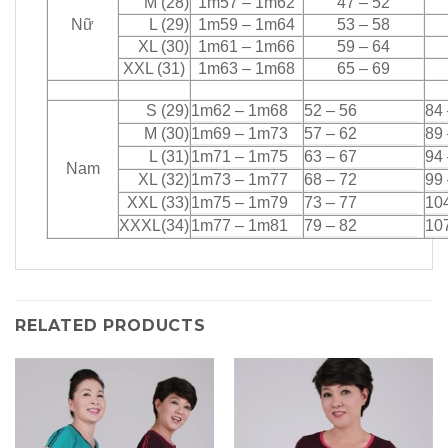
M (28)
1m57 – 1m62
47 – 52
Nữ
L (29)
1m59 – 1m64
53 – 58
XL (30)
1m61 – 1m66
59 – 64
XXL (31)
1m63 – 1m68
65 – 69
S (29)
1m62 – 1m68
52 – 56
84 
M (30)
1m69 – 1m73
57 – 62
89 
L (31)
1m71 – 1m75
63 – 67
94 
Nam
XL (32)
1m73 – 1m77
68 – 72
99
XXL (33)
1m75 – 1m79
73 – 77
10
XXXL(34)
1m77 – 1m81
79 – 82
10
RELATED PRODUCTS