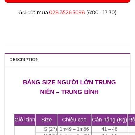
Gọi đặt mua
028 3526 5098
(8:00 - 17:30)
DESCRIPTION
BẢNG SIZE NGƯỜI LỚN TRUNG
NIÊN – TRUNG BÌNH
Giới tính
Size
Chiều cao
Cân nặng (Kg)
Rộ
S (27)
1m49 – 1m56
41 – 46