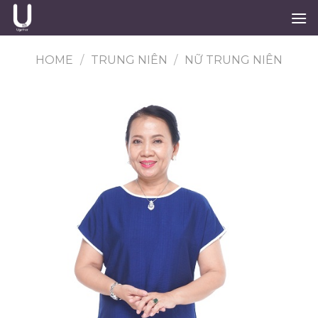
Skip
to
content
HOME
/
TRUNG NIÊN
/
NỮ TRUNG NIÊN