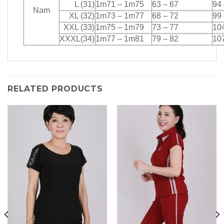
L (31)
1m71 – 1m75
63 – 67
94 
Nam
XL (32)
1m73 – 1m77
68 – 72
99
XXL (33)
1m75 – 1m79
73 – 77
10
XXXL(34)
1m77 – 1m81
79 – 82
10
RELATED PRODUCTS