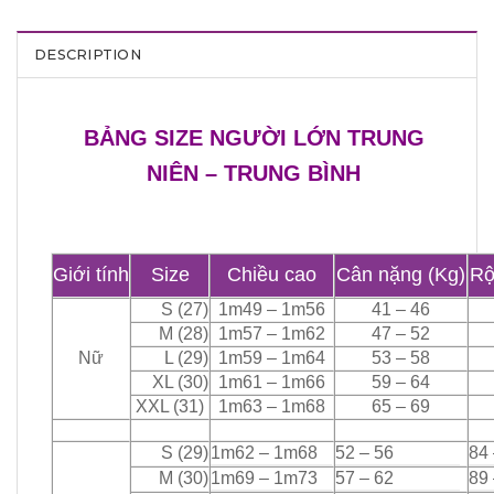
DESCRIPTION
BẢNG SIZE NGƯỜI LỚN TRUNG
NIÊN – TRUNG BÌNH
Giới tính
Size
Chiều cao
Cân nặng (Kg)
Rộ
S (27)
1m49 – 1m56
41 – 46
M (28)
1m57 – 1m62
47 – 52
Nữ
L (29)
1m59 – 1m64
53 – 58
XL (30)
1m61 – 1m66
59 – 64
XXL (31)
1m63 – 1m68
65 – 69
S (29)
1m62 – 1m68
52 – 56
84 
M (30)
1m69 – 1m73
57 – 62
89 