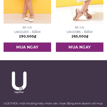
BÉ GÁI
BÉ GÁI
UKID201 – ĐẦM
UKID185 – ĐẦM
290,000
₫
265,000
₫
MUA NGAY
MUA NGAY
UGETHER, một thương hiệu nhân văn, hoạt động kinh doanh với mục