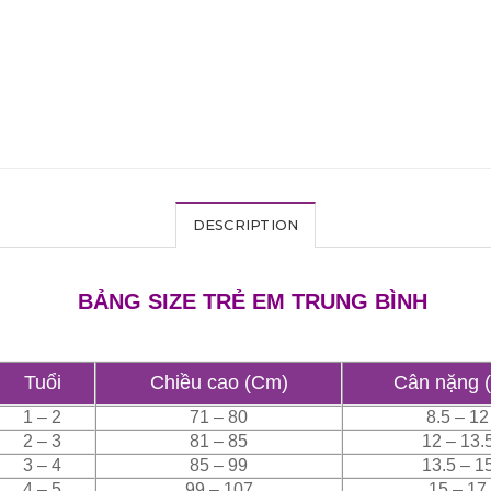
DESCRIPTION
BẢNG SIZE TRẺ EM TRUNG BÌNH
Tuổi
Chiều cao (Cm)
Cân nặng 
1 – 2
71 – 80
8.5 – 12
2 – 3
81 – 85
12 – 13.
3 – 4
85 – 99
13.5 – 1
4 – 5
99 – 107
15 – 17