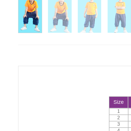
Size
1
2
3
4