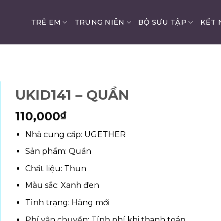
TRẺ EM
TRUNG NIÊN
BỘ SƯU TẬP
KẾT 
UKID141 – QUẦN
110,000
₫
Nhà cung cấp: UGETHER
Sản phẩm: Quần
Chất liệu: Thun
Màu sắc: Xanh đen
Tình trạng: Hàng mới
Phí vận chuyển: Tính phí khi thanh toán