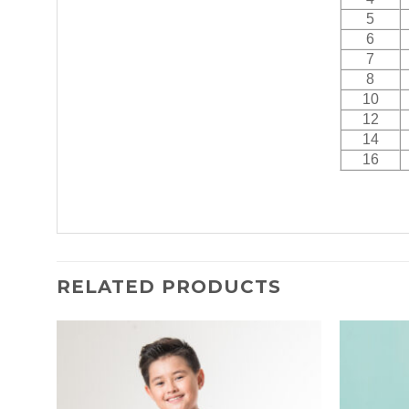
5
6
7
8
10
12
14
16
RELATED PRODUCTS