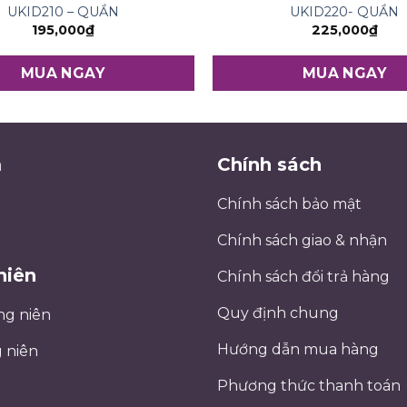
UKID210 – QUẦN
UKID220- QUẦN
195,000
₫
225,000
₫
MUA NGAY
MUA NGAY
m
Chính sách
Chính sách bảo mật
Chính sách giao & nhận
niên
Chính sách đổi trả hàng
Quy định chung
ng niên
Hướng dẫn mua hàng
 niên
Phương thức thanh toán