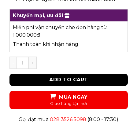
Khuyến mại, ưu đãi
Miễn phí vận chuyển cho đơn hàng từ
1.000.000đ
Thanh toán khi nhận hàng
UKID147 - ĐẦM quantity
ADD TO CART
MUA NGAY
Gọi đặt mua
028 3526 5098
(8:00 - 17:30)