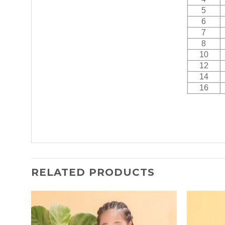
5
6
7
8
10
12
14
16
RELATED PRODUCTS