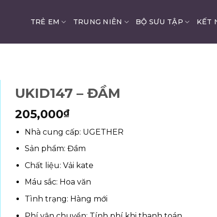
TRẺ EM
TRUNG NIÊN
BỘ SƯU TẬP
KẾT 
UKID147 – ĐẦM
205,000
₫
Nhà cung cấp: UGETHER
Sản phẩm: Đầm
Chất liệu: Vải kate
Máu sắc: Hoa văn
Tình trạng: Hàng mới
Phí vận chuyển: Tính phí khi thanh toán