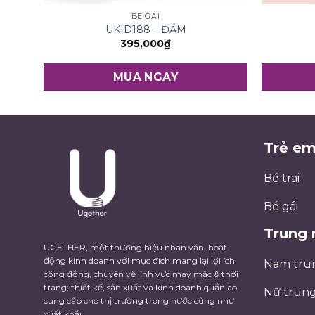
BÉ GÁI
UKID188 – ĐẦM
395,000
₫
MUA NGAY
Trẻ e
Bé trai
Bé gái
Trung 
UGETHER, một thương hiệu nhân văn, hoạt
động kinh doanh với mục đích mang lại lợi ích
Nam tru
cộng đồng, chuyên về lĩnh vực may mặc & thời
trang; thiết kế, sản xuất và kinh doanh quần áo
Nữ trung
cung cấp cho thị trường trong nước cũng như
xuất khẩu.