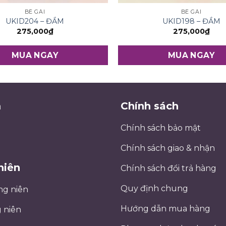
BÉ GÁI
BÉ GÁI
UKID204 – ĐẦM
UKID198 – ĐẦM
275,000
₫
275,000
₫
MUA NGAY
MUA NGAY
m
Chính sách
Chính sách bảo mật
Chính sách giao & nhận
niên
Chính sách đổi trả hàng
Quy định chung
ng niên
Hướng dẫn mua hàng
 niên