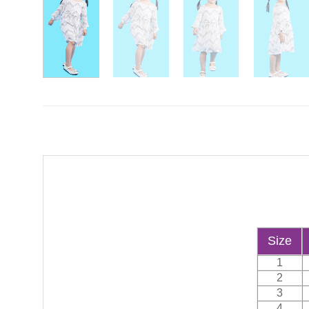
Size
1
2
3
4