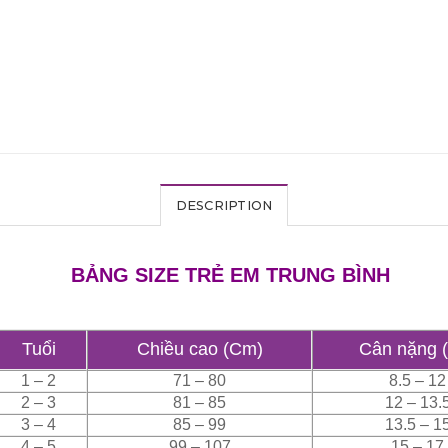
DESCRIPTION
BẢNG SIZE TRẺ EM TRUNG BÌNH
Tuổi
Chiều cao (Cm)
Cân nặng 
1 – 2
71 – 80
8.5 – 12
2 – 3
81 – 85
12 – 13.
3 – 4
85 – 99
13.5 – 1
4 – 5
99 – 107
15 – 17