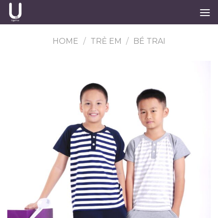
Skip
to
content
HOME
/
TRẺ EM
/
BÉ TRAI