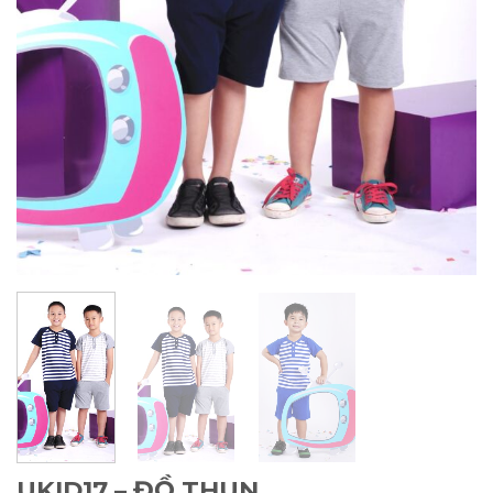
UKID17 – ĐỒ THUN