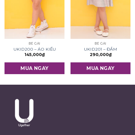
BÉ GÁI
BÉ GÁI
UKID200 – ÁO KIỂU
UKID201 – ĐẦM
145,000
₫
290,000
₫
MUA NGAY
MUA NGAY