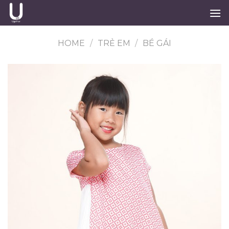
Skip
to
content
HOME
/
TRẺ EM
/
BÉ GÁI