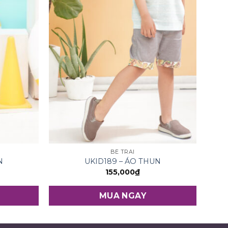
BÉ TRAI
N
UKID189 – ÁO THUN
155,000
₫
MUA NGAY