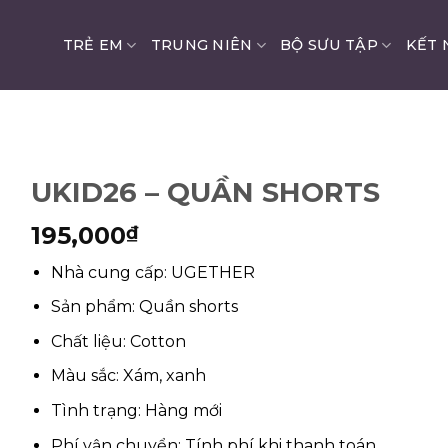
TRẺ EM
TRUNG NIÊN
BỘ SƯU TẬP
KẾT 
UKID26 – QUẦN SHORTS
195,000
₫
Nhà cung cấp: UGETHER
Sản phẩm: Quần shorts
Chất liệu: Cotton
Màu sắc: Xám, xanh
Tình trạng: Hàng mới
Phí vận chuyển: Tính phí khi thanh toán