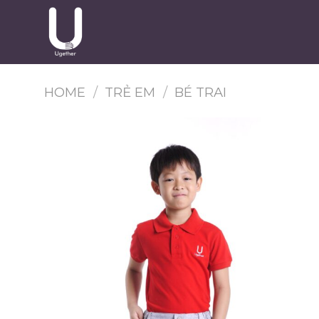
Skip
to
content
HOME
/
TRẺ EM
/
BÉ TRAI