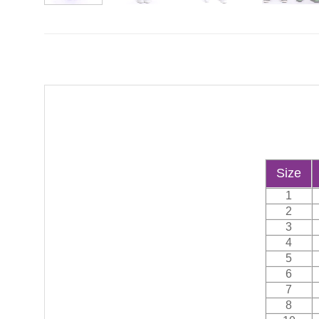
Size
1
2
3
4
5
6
7
8