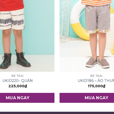
BÉ TRAI
BÉ TRAI
UKID220- QUẦN
UKID186 – ÁO THU
225,000
₫
175,000
₫
MUA NGAY
MUA NGAY