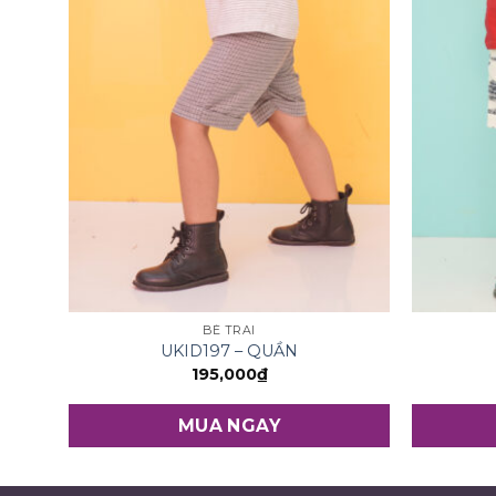
BÉ TRAI
UKID197 – QUẦN
195,000
₫
MUA NGAY