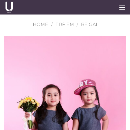
Skip
to
content
HOME
/
TRẺ EM
/
BÉ GÁI