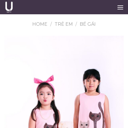
Skip
to
content
HOME
/
TRẺ EM
/
BÉ GÁI