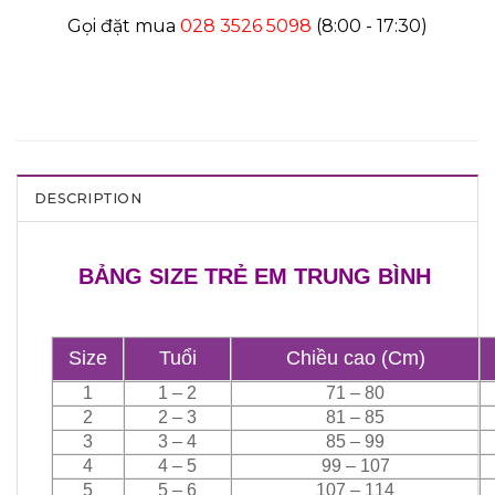
Gọi đặt mua
028 3526 5098
(8:00 - 17:30)
DESCRIPTION
BẢNG SIZE TRẺ EM TRUNG BÌNH
Size
Tuổi
Chiều cao (Cm)
1
1 – 2
71 – 80
2
2 – 3
81 – 85
3
3 – 4
85 – 99
4
4 – 5
99 – 107
5
5 – 6
107 – 114