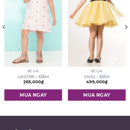
BÉ GÁI
BÉ GÁI
UKID199 – ĐẦM
UN32 – ĐẦM
265,000
₫
499,000
₫
MUA NGAY
MUA NGAY