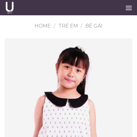
Skip
to
content
HOME
/
TRẺ EM
/
BÉ GÁI