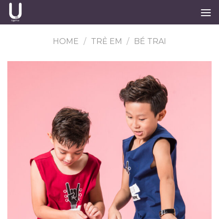
Skip
to
content
HOME
/
TRẺ EM
/
BÉ TRAI