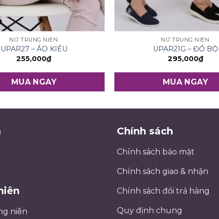
NỮ TRUNG NIÊN
NỮ TRUNG NIÊN
UPAR27 – ÁO KIỂU
UPAR21G – ĐỒ BỘ
255,000
₫
295,000
₫
MUA NGAY
MUA NGAY
m
Chính sách
Chính sách bảo mật
Chính sách giao & nhận
niên
Chính sách đổi trả hàng
Quy định chung
ng niên