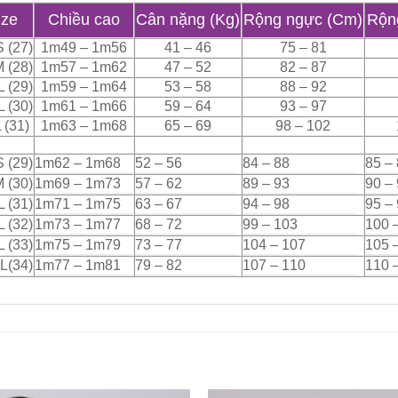
ize
Chiều cao
Cân nặng (Kg)
Rộng ngực (Cm)
Rộn
S (27)
1m49 – 1m56
41 – 46
75 – 81
 (28)
1m57 – 1m62
47 – 52
82 – 87
L (29)
1m59 – 1m64
53 – 58
88 – 92
L (30)
1m61 – 1m66
59 – 64
93 – 97
 (31)
1m63 – 1m68
65 – 69
98 – 102
S (29)
1m62 – 1m68
52 – 56
84 – 88
85 –
 (30)
1m69 – 1m73
57 – 62
89 – 93
90 –
L (31)
1m71 – 1m75
63 – 67
94 – 98
95 –
L (32)
1m73 – 1m77
68 – 72
99 – 103
100 
 (33)
1m75 – 1m79
73 – 77
104 – 107
105 
L(34)
1m77 – 1m81
79 – 82
107 – 110
110 