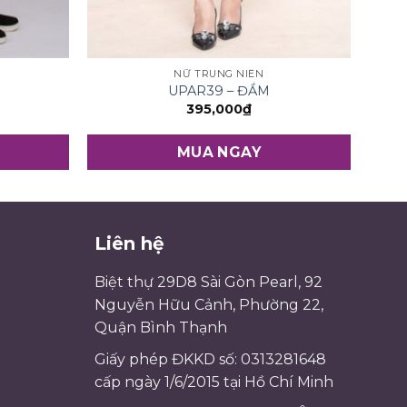
NỮ TRUNG NIÊN
UPAR39 – ĐẦM
395,000
₫
MUA NGAY
Liên hệ
Biệt thự 29D8 Sài Gòn Pearl, 92
Nguyễn Hữu Cảnh, Phường 22,
Quận Bình Thạnh
Giấy phép ĐKKD số: 0313281648
cấp ngày 1/6/2015 tại Hồ Chí Minh