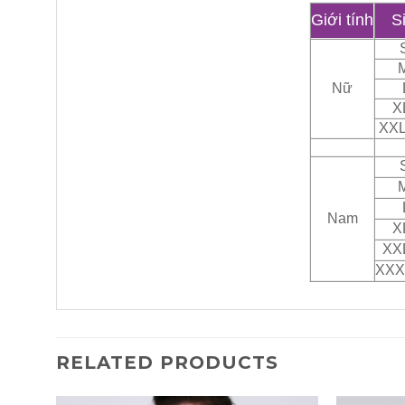
Giới tính
S
M
Nữ
X
XXL
M
Nam
X
XXL
XXX
RELATED PRODUCTS