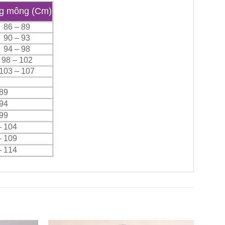
g mông (Cm)
86 – 89
90 – 93
94 – 98
98 – 102
103 – 107
 89
 94
 99
– 104
– 109
– 114