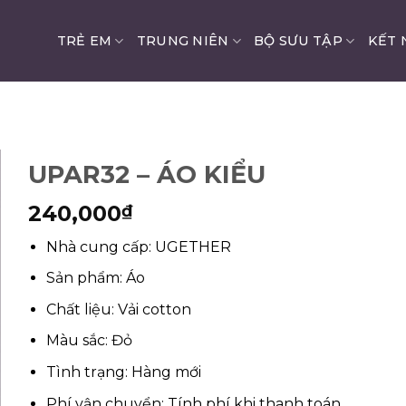
TRẺ EM
TRUNG NIÊN
BỘ SƯU TẬP
KẾT 
UPAR32 – ÁO KIỂU
240,000
₫
Nhà cung cấp: UGETHER
Sản phẩm: Áo
Chất liệu: Vải cotton
Màu sắc: Đỏ
Tình trạng: Hàng mới
Phí vận chuyển: Tính phí khi thanh toán