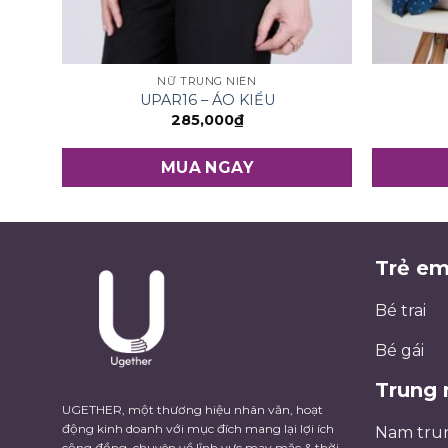
NỮ TRUNG NIÊN
UPAR16 – ÁO KIỂU
285,000
₫
MUA NGAY
Trẻ e
Bé trai
Bé gái
Trung 
UGETHER, một thương hiệu nhân văn, hoạt
động kinh doanh với mục đích mang lại lợi ích
Nam tru
cộng đồng, chuyên về lĩnh vực may mặc & thời