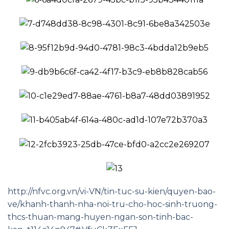
http://nfvc.org.vn/vi-VN/tin-tuc-su-kien/quyen-bao-
ve/khanh-thanh-nha-noi-tru-cho-hoc-sinh-truong-
thcs-thuan-mang-huyen-ngan-son-tinh-bac-