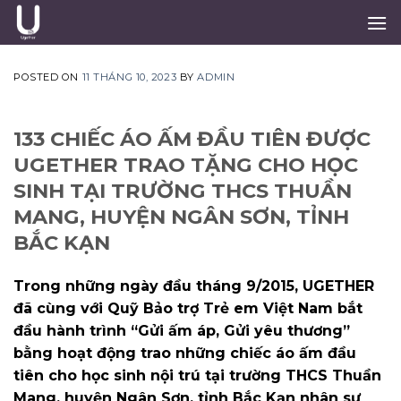
Skip
to
content
POSTED ON
11 THÁNG 10, 2023
BY
ADMIN
133 CHIẾC ÁO ẤM ĐẦU TIÊN ĐƯỢC
UGETHER TRAO TẶNG CHO HỌC
SINH TẠI TRƯỜNG THCS THUẦN
MANG, HUYỆN NGÂN SƠN, TỈNH
BẮC KẠN
Trong những ngày đầu tháng 9/2015, UGETHER
đã cùng với Quỹ Bảo trợ Trẻ em Việt Nam bắt
đầu hành trình “Gửi ấm áp, Gửi yêu thương”
bằng hoạt động trao những chiếc áo ấm đầu
tiên cho học sinh nội trú tại trường THCS Thuần
Mang, huyện Ngân Sơn, tỉnh Bắc Kạn nhân sự