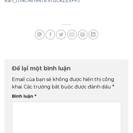
kan_t114c14n947#.VfuCkZExFFJ
Để lại một bình luận
Email của bạn sẽ không được hiển thị công
khai.
Các trường bắt buộc được đánh dấu
*
Bình luận
*