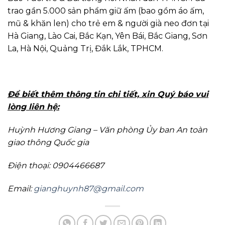
trao gần 5.000 sản phẩm giữ ấm (bao gồm áo ấm,
mũ & khăn len) cho trẻ em & người già neo đơn tại
Hà Giang, Lào Cai, Bắc Kạn, Yên Bái, Bắc Giang, Sơn
La, Hà Nội, Quảng Trị, Đắk Lắk, TPHCM.
Để biết thêm thông tin chi tiết, xin Quý báo vui
lòng liên hệ:
Huỳnh Hương Giang – Văn phòng Ủy ban An toàn
giao thông Quốc gia
Điện thoại: 0904466687
Email:
gianghuynh87@gmail.com