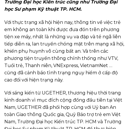
Trường Đại học Kiến trúc cũng như Trường Đại
học Sư phạm Kỹ thuật TP. HCM.
Với thực trạng xã hội hiện nay, thông tin về việc trẻ
em không an toàn khi được đưa đón trên phương
tiện xe máy, nhất là những vụ va đập và té ngã liên
tiếp diễn ra, lan truyền chóng mặt trên mạng xã hội,
khiến phụ huynh vô cùng bất an. Và trên các
phương tiện truyền thông chính thống như VTV,
Tuổi trẻ, Thanh niên, VNExpress, VietnamNet …
cũng đã cảnh báo tình trạng nguy hiểm ở cấp độ
cao đối với hiện trạng này.
Với sáng kiến từ UGETHER, thương hiệu thời trang
kinh doanh vì mục đích cộng đồng đầu tiên tại Việt
Nam, UGETHER đã phối hợp cùng với Uỷ ban An
toàn Giao thông Quốc gia, Quỹ Bảo trợ trẻ em Việt
Nam, Trường Đại học Kiến trúc TP. HCM và Trường
Đại học Sư phạm Kỹ thuật TP. HCM để thực hiện