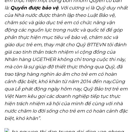
em thực hiện một trong bốn nhóm Quyền cơ bản
là:
Quyền được bảo vệ
.
Với cương vị là Quỹ duy nhất
của Nhà nước được thành lập theo Luật Bảo vệ,
chăm sóc và giáo dục trẻ em có chức năng vận
động các nguồn lực trong nước và quốc tế để góp
phần thực hiện mục tiêu về bảo vệ, chăm sóc và
giáo dục trẻ em, thay mặt cho Quỹ BTTEVN tôi đánh
giá cao tinh thần trách nhiệm vì cộng đồng của
Nhãn hàng UGETHER không chỉ trong cuộc thi này,
mà còn là sự giúp đỡ thiết thực thông qua Quỹ, đã
trao tặng hàng nghìn áo ấm cho trẻ em có hoàn
cảnh đặc biệt, khó khăn từ năm 2014 đến nay.Cũng
qua Lễ phát động ngày hôm nay, Quỹ Bảo trợ trẻ em
Việt Nam kêu gọi các doanh nghiệp tiếp tục thực
hiện trách nhiệm xã hội của mình để cùng với nhà
nước chăm lo đời sống cho trẻ em có hoàn cảnh đặc
biệt, khó khăn”.