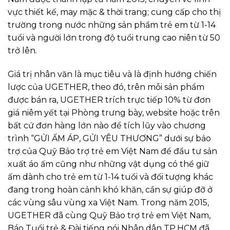
vực thiết kế, may mặc & thời trang; cung cấp cho thị
trường trong nước những sản phẩm trẻ em từ 1-14
tuổi và người lớn trong độ tuổi trung cao niên từ 50
trở lên.
Giá trị nhân văn là mục tiêu và là định hướng chiến
lược của UGETHER, theo đó, trên mỗi sản phẩm
được bán ra, UGETHER trích trực tiếp 10% từ đơn
giá niêm yết tại Phòng trưng bày, website hoặc trên
bất cứ đơn hàng lớn nào để tích lũy vào chương
trình “GỬI ẤM ÁP, GỬI YÊU THƯƠNG” dưới sự bảo
trợ của Quỹ Bảo trợ trẻ em Việt Nam để đầu tư sản
xuất áo ấm cũng như những vật dụng có thể giữ
ấm dành cho trẻ em từ 1-14 tuổi và đối tượng khác
đang trong hoàn cảnh khó khăn, cần sự giúp đỡ ở
các vùng sâu vùng xa Việt Nam. Trong năm 2015,
UGETHER đã cùng Quỹ Bảo trợ trẻ em Việt Nam,
Báo Tuổi trẻ & Đài tiếng nói Nhân dân TP.HCM đã