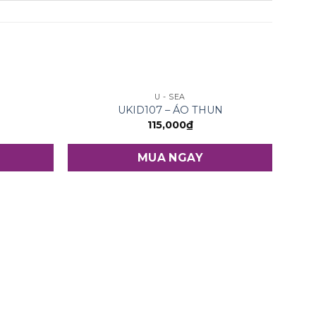
U - SEA
UKID107 – ÁO THUN
115,000
₫
MUA NGAY