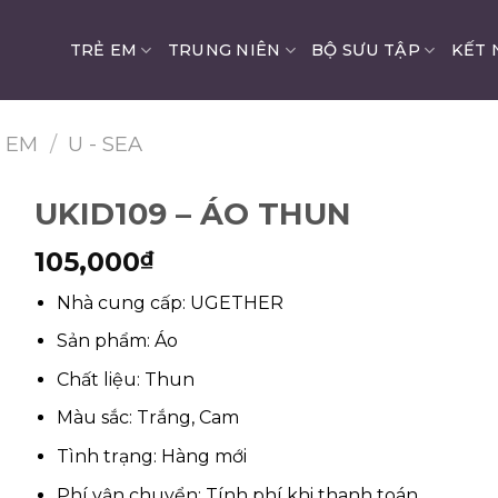
TRẺ EM
TRUNG NIÊN
BỘ SƯU TẬP
KẾT 
Ẻ EM
/
U - SEA
UKID109 – ÁO THUN
105,000
₫
Nhà cung cấp: UGETHER
Sản phẩm: Áo
Chất liệu: Thun
Màu sắc: Trắng, Cam
Tình trạng: Hàng mới
Phí vận chuyển: Tính phí khi thanh toán