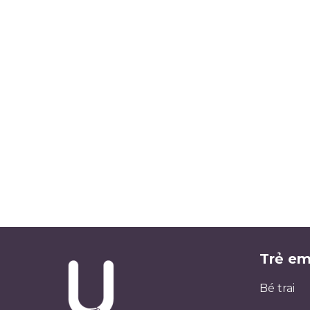
Trẻ e
Bé trai