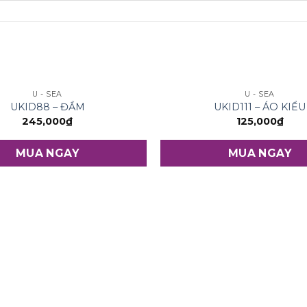
U - SEA
U - SEA
UKID88 – ĐẦM
UKID111 – ÁO KIỂU
245,000
₫
125,000
₫
MUA NGAY
MUA NGAY