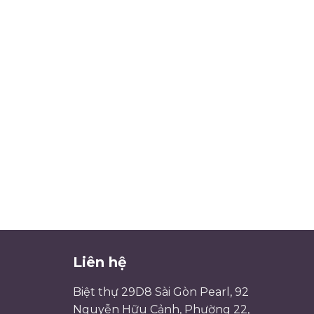
Liên hệ
Biệt thự 29D8 Sài Gòn Pearl, 92
Nguyễn Hữu Cảnh, Phường 22,