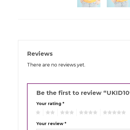
Reviews
There are no reviews yet.
Be the first to review “UKID
Your rating
*
1
2
3
4
5
Your review
*