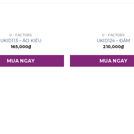
U - FACTORS
U - FACTORS
UKID113 – ÁO KIỂU
UKID124 – ĐẦM
165,000
₫
210,000
₫
MUA NGAY
MUA NGAY