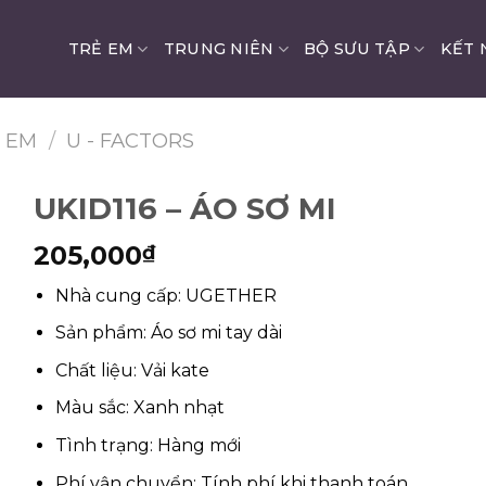
TRẺ EM
TRUNG NIÊN
BỘ SƯU TẬP
KẾT 
Ẻ EM
/
U - FACTORS
UKID116 – ÁO SƠ MI
205,000
₫
Nhà cung cấp: UGETHER
Sản phẩm: Áo sơ mi tay dài
Chất liệu: Vải kate
Màu sắc: Xanh nhạt
Tình trạng: Hàng mới
Phí vận chuyển: Tính phí khi thanh toán