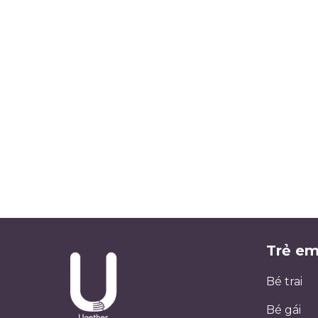
Trẻ e
Bé trai
Bé gái