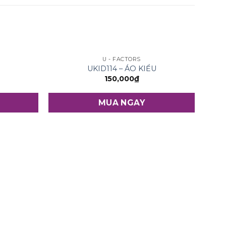
U - FACTORS
UKID114 – ÁO KIỂU
150,000
₫
MUA NGAY