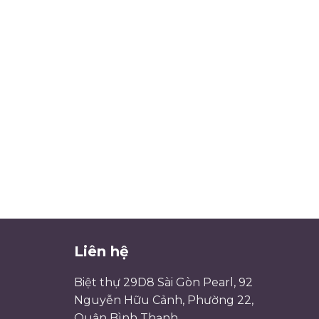
Liên hệ
Biệt thự 29D8 Sài Gòn Pearl, 92
Nguyễn Hữu Cảnh, Phường 22,
Quận Bình Thạnh