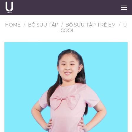
Skip
to
content
HOME
/
BỘ SƯU TẬP
/
BỘ SƯU TẬP TRẺ EM
/
U
- COOL