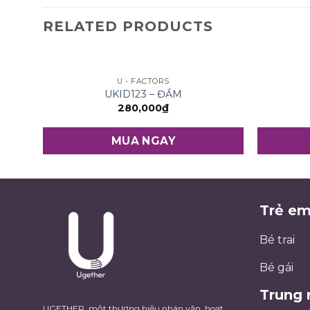
RELATED PRODUCTS
U - FACTORS
UKID123 – ĐẦM
280,000
₫
MUA NGAY
Trẻ e
Bé trai
Bé gái
Trung 
UGETHER, một thương hiệu nhân văn, hoạt