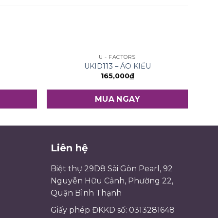
U - FACTORS
UKID113 – ÁO KIỂU
165,000
₫
MUA NGAY
Liên hệ
Biệt thự 29D8 Sài Gòn Pearl, 92
Nguyễn Hữu Cảnh, Phường 22,
Quận Bình Thạnh
Giấy phép ĐKKD số: 0313281648