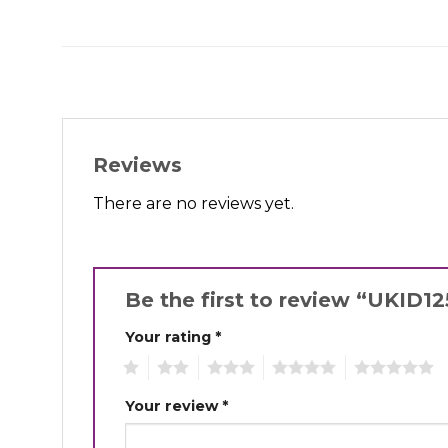
Reviews
There are no reviews yet.
Be the first to review “UKID1
Your rating
*
1
2
3
4
5
Your review
*