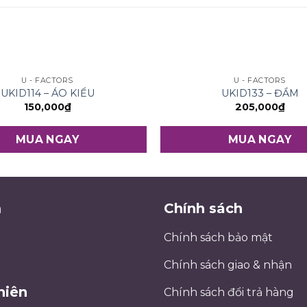
U - FACTORS
U - FACTORS
UKID114 – ÁO KIỂU
UKID133 – ĐẦM
150,000
₫
205,000
₫
MUA NGAY
MUA NGAY
m
Chính sách
Chính sách bảo mật
Chính sách giao & nhận
niên
Chính sách đổi trả hàng