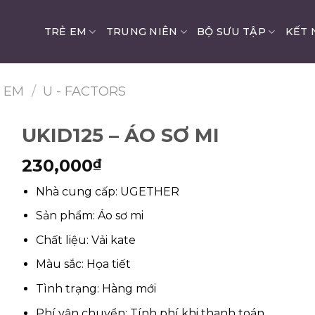
TRẺ EM
TRUNG NIÊN
BỘ SƯU TẬP
KẾT 
Ẻ EM
/
U - FACTORS
UKID125 – ÁO SƠ MI
230,000
₫
Nhà cung cấp: UGETHER
Sản phẩm: Áo sơ mi
Chất liệu: Vải kate
Màu sắc: Họa tiết
Tình trạng: Hàng mới
Phí vận chuyển: Tính phí khi thanh toán