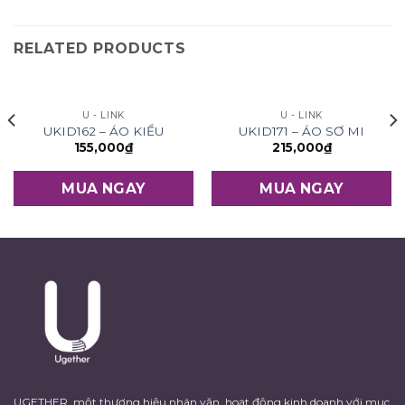
RELATED PRODUCTS
U - LINK
U - LINK
UKID162 – ÁO KIỂU
UKID171 – ÁO SƠ MI
155,000
₫
215,000
₫
MUA NGAY
MUA NGAY
UGETHER, một thương hiệu nhân văn, hoạt động kinh doanh với mục