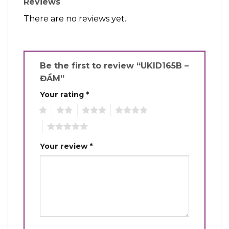
Reviews
There are no reviews yet.
Be the first to review “UKID165B –
ĐẦM”
Your rating
*
1
2
3
4
5
Your review
*