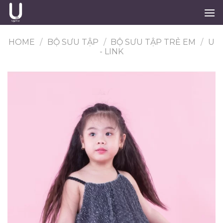
Skip
to
content
HOME
/
BỘ SƯU TẬP
/
BỘ SƯU TẬP TRẺ EM
/
U
- LINK