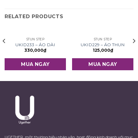
RELATED PRODUCTS
STUN STEP
STUN STEP
UKID233 – ÁO DÀI
UKID229 – ÁO THUN
330,000
₫
125,000
₫
MUA NGAY
MUA NGAY
UGETHER, một thương hiệu nhân văn, hoạt động kinh doanh với mục