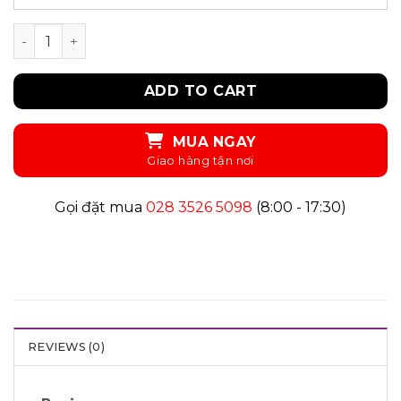
UKID228- ĐẦM quantity
ADD TO CART
MUA NGAY
Gọi đặt mua
028 3526 5098
(8:00 - 17:30)
REVIEWS (0)