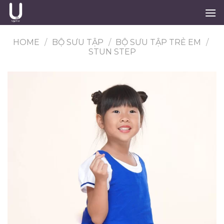
Skip
to
content
HOME
/
BỘ SƯU TẬP
/
BỘ SƯU TẬP TRẺ EM
/
STUN STEP