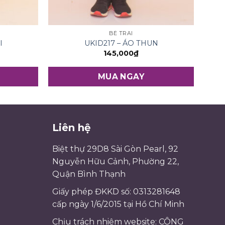
BÉ TRAI
I
UKID217 – ÁO THUN
145,000
₫
MUA NGAY
Liên hệ
Biệt thự 29D8 Sài Gòn Pearl, 92
Nguyễn Hữu Cảnh, Phường 22,
Quận Bình Thạnh
Giấy phép ĐKKD số: 0313281648
cấp ngày 1/6/2015 tại Hồ Chí Minh
Chịu trách nhiệm website: CÔNG