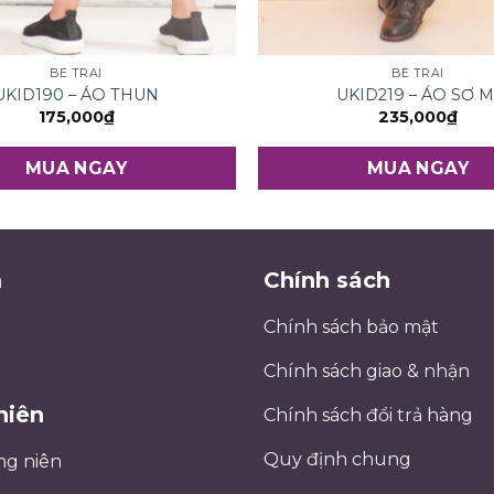
BÉ TRAI
BÉ TRAI
UKID190 – ÁO THUN
UKID219 – ÁO SƠ M
175,000
₫
235,000
₫
MUA NGAY
MUA NGAY
m
Chính sách
Chính sách bảo mật
Chính sách giao & nhận
niên
Chính sách đổi trả hàng
Quy định chung
ng niên