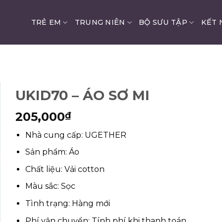
TRẺ EM
TRUNG NIÊN
BỘ SƯU TẬP
KẾT 
UKID70 – ÁO SƠ MI
205,000
₫
Nhà cung cấp: UGETHER
Sản phẩm: Áo
Chất liệu: Vải cotton
Màu sắc: Sọc
Tình trạng: Hàng mới
Phí vận chuyển: Tính phí khi thanh toán