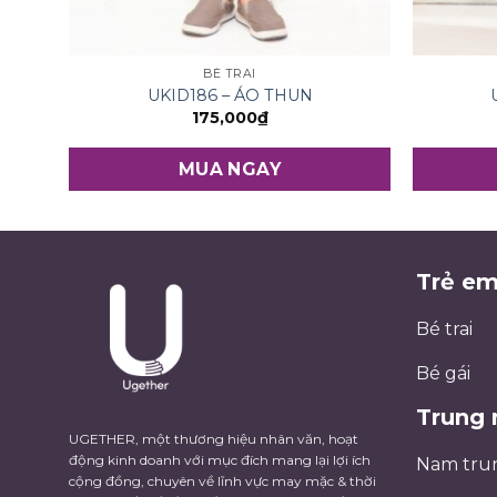
BÉ TRAI
UKID186 – ÁO THUN
175,000
₫
MUA NGAY
Trẻ e
Bé trai
Bé gái
Trung 
UGETHER, một thương hiệu nhân văn, hoạt
động kinh doanh với mục đích mang lại lợi ích
Nam tru
cộng đồng, chuyên về lĩnh vực may mặc & thời