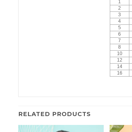
1
2
3
4
5
6
7
8
10
12
14
16
RELATED PRODUCTS