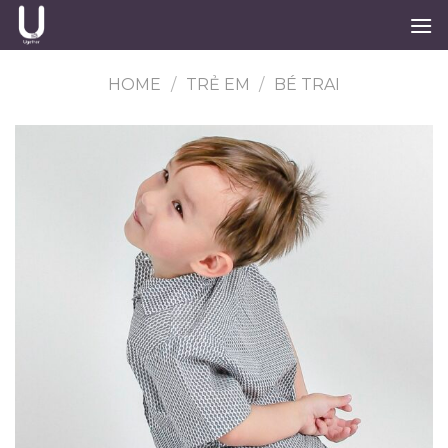
Skip
to
content
HOME
/
TRẺ EM
/
BÉ TRAI