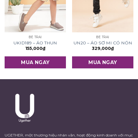
BÉ TRAI
BÉ TRAI
UKID189 – ÁO THUN
UN20 – ÁO SƠ MI CÓ NÓN
155,000
₫
329,000
₫
MUA NGAY
MUA NGAY
UGETHER, một thương hiệu nhân văn, hoạt động kinh doanh với mục