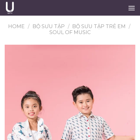
Skip
to
content
HOME
/
BỘ SƯU TẬP
/
BỘ SƯU TẬP TRẺ EM
/
SOUL OF MUSIC