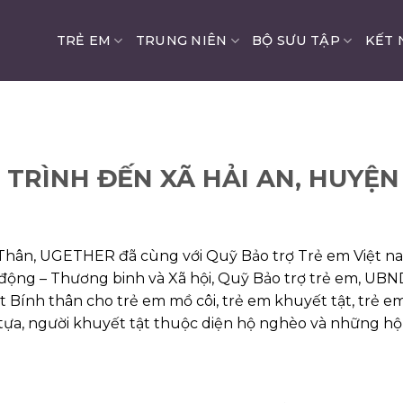
TRẺ EM
TRUNG NIÊN
BỘ SƯU TẬP
KẾT 
TRÌNH ĐẾN XÃ HẢI AN, HUYỆN
Thân, UGETHER đã cùng với Quỹ Bảo trợ Trẻ em Việt nam
 động – Thương binh và Xã hội, Quỹ Bảo trợ trẻ em, UB
ết Bính thân cho trẻ em mồ côi, trẻ em khuyết tật, trẻ 
tựa, người khuyết tật thuộc diện hộ nghèo và những hộ 