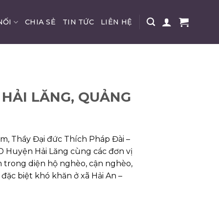
NỐI
CHIA SẺ
TIN TỨC
LIÊN HỆ
 HẢI LĂNG, QUẢNG
, Thầy Đại đức Thích Pháp Đài –
ND Huyện Hải Lăng cùng các đơn vị
em trong diện hộ nghèo, cận nghèo,
đặc biệt khó khăn ở xã Hải An –