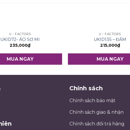
U - FACTORS
U - FACTORS
UKID72- ÁO SƠ MI
UKID135 – ĐẦM
235,000
₫
215,000
₫
MUA NGAY
MUA NGAY
m
Chính sách
Chính sách bảo mật
Chính sách giao & nhận
niên
Chính sách đổi trả hàng