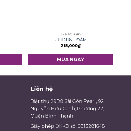
U - FACTORS
UKID118 – ĐẦM
215,000
₫
MUA NGAY
Liên hệ
Biệt thự 29D8 Sài Gòn Pearl, 92
Nguyễn Hữu Cảnh, Phường 22,
Quận Bình Thạnh
Giấy phép ĐKKD số: 0313281648