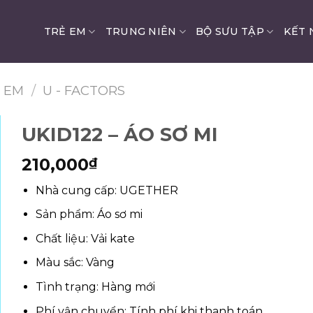
TRẺ EM
TRUNG NIÊN
BỘ SƯU TẬP
KẾT 
Ẻ EM
/
U - FACTORS
UKID122 – ÁO SƠ MI
210,000
₫
Nhà cung cấp: UGETHER
Sản phẩm: Áo sơ mi
Chất liệu: Vải kate
Màu sắc: Vàng
Tình trạng: Hàng mới
Phí vận chuyển: Tính phí khi thanh toán