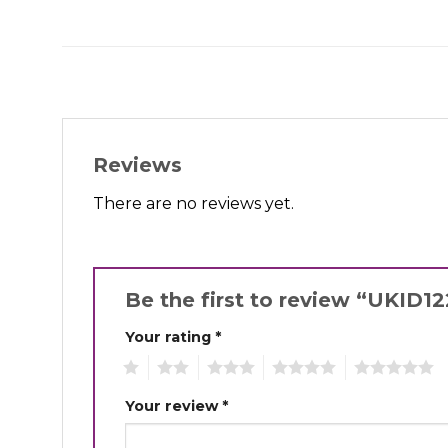
Reviews
There are no reviews yet.
Be the first to review “UKID1
Your rating
*
1
2
3
4
5
Your review
*