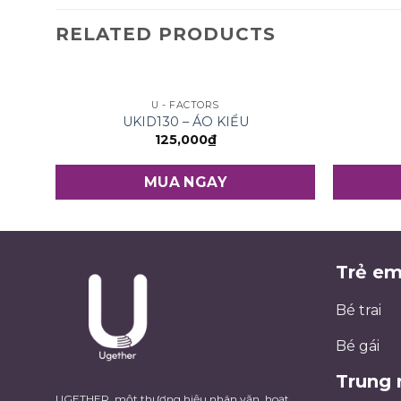
RELATED PRODUCTS
U - FACTORS
UKID130 – ÁO KIỂU
125,000
₫
MUA NGAY
Trẻ e
Bé trai
Bé gái
Trung 
UGETHER, một thương hiệu nhân văn, hoạt